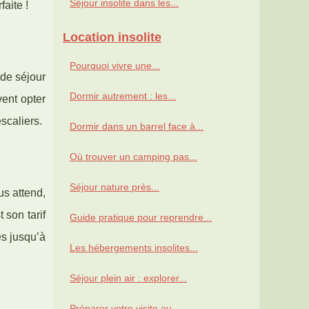
Séjour insolite dans les...
faite !
Location insolite
Pourquoi vivre une...
de séjour
Dormir autrement : les...
vent opter
escaliers.
Dormir dans un barrel face à...
Où trouver un camping pas...
Séjour nature près...
us attend,
 son tarif
Guide pratique pour reprendre...
es jusqu’à
Les hébergements insolites...
Séjour plein air : explorer...
Préparer votre visite au...