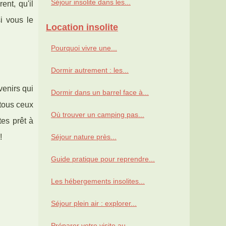
Séjour insolite dans les...
nt, qu'il
i vous le
Location insolite
Pourquoi vivre une...
Dormir autrement : les...
enirs qui
Dormir dans un barrel face à...
 tous ceux
Où trouver un camping pas...
tes prêt à
!
Séjour nature près...
Guide pratique pour reprendre...
Les hébergements insolites...
Séjour plein air : explorer...
Préparer votre visite au...