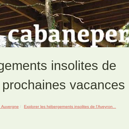
gements insolites de
s prochaines vacances
 Auvergne
Explorer les hébergements insolites de l'Aveyron...