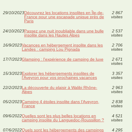
29/10/2023
Découvrez les locations insolites en Île-de-
2 867
France pour une escapade unique près de
visites
Paris
24/10/2023
Passez une nuit inoubliable dans une bulle
2 537
insolite dans les Hautes Alpes
visites
16/9/2023
Vacances en hébergement insolite dans les
2 706
Landes : camping Lou Pignada
visites
17/7/2023
Glamping : l'expérience de camping de luxe
2 671
visites
15/3/2023
Explorer les hébergements insolites de
3 357
l'Aveyron pour vos prochaines vacances
visites
22/2/2023
La découverte du plaisir à Walibi Rhône-
2 963
Alpes
visites
05/2/2023
Camping 4 étoiles insolite dans l'Aveyron,
2 838
France
visites
09/6/2022
Quelles sont les plus belles locations en
4 521
camping insolite du Languedoc-Roussillon ?
visites
07/6/2022
Quels sont les hébergements des campings
4 295