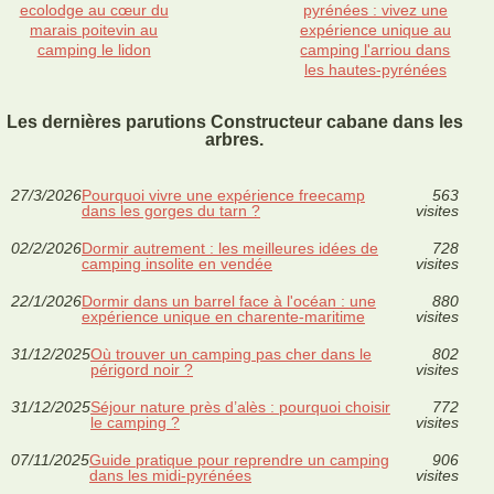
ecolodge au cœur du
pyrénées : vivez une
marais poitevin au
expérience unique au
camping le lidon
camping l'arriou dans
les hautes-pyrénées
Les dernières parutions Constructeur cabane dans les
arbres.
27/3/2026
Pourquoi vivre une expérience freecamp
563
dans les gorges du tarn ?
visites
02/2/2026
Dormir autrement : les meilleures idées de
728
camping insolite en vendée
visites
22/1/2026
Dormir dans un barrel face à l'océan : une
880
expérience unique en charente-maritime
visites
31/12/2025
Où trouver un camping pas cher dans le
802
périgord noir ?
visites
31/12/2025
Séjour nature près d’alès : pourquoi choisir
772
le camping ?
visites
07/11/2025
Guide pratique pour reprendre un camping
906
dans les midi-pyrénées
visites