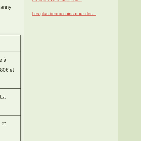
 Fanny
Les plus beaux coins pour des...
e à
 80€ et
 La
 et