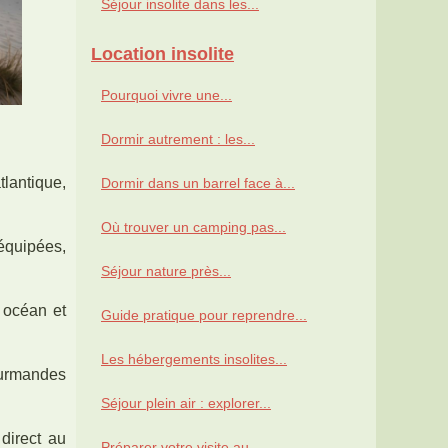
Séjour insolite dans les...
Location insolite
Pourquoi vivre une...
Dormir autrement : les...
lantique,
Dormir dans un barrel face à...
Où trouver un camping pas...
équipées,
Séjour nature près...
e océan et
Guide pratique pour reprendre...
Les hébergements insolites...
gourmandes
Séjour plein air : explorer...
 direct au
Préparer votre visite au...