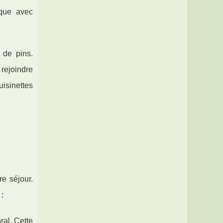
ique avec
 de pins.
 rejoindre
isinettes
e séjour.
 :
ral. Cette