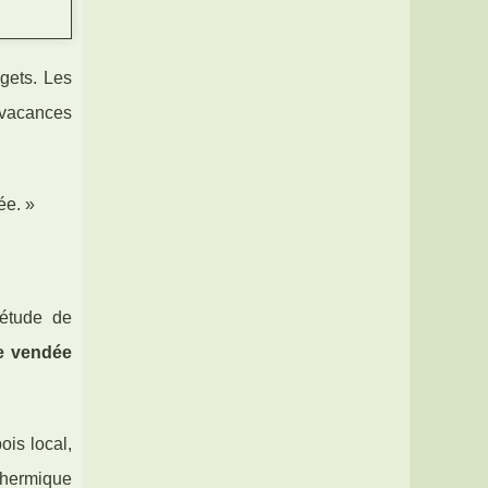
gets. Les
 vacances
ée. »
 étude de
e vendée
ois local,
thermique