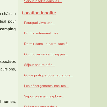
Séjour insolite dans les...
Location insolite
n château
déal pour
Pourquoi vivre une...
u
camping
Dormir autrement : les...
Dormir dans un barrel face à...
Où trouver un camping pas...
spectives
Séjour nature près...
xcursions,
Guide pratique pour reprendre...
Les hébergements insolites...
Séjour plein air : explorer...
l homes
,
Préparer votre visite au...