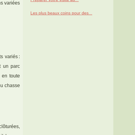
ns variées
Les plus beaux coins pour des...
 variés :
t un parc
 en toute
 ou chasse
clôturées,