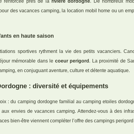
ce renforcée près de la
riviere dordogne
. De nombreux mob
e pour des vacances camping, la location mobil home ou un em
nfants en haute saison
nitiations sportives rythment la vie des petits vacanciers. Ca
 séjour mémorable dans le
coeur perigord
. La proximité de Sa
amping, en conjuguant aventure, culture et détente aquatique.
ordogne : diversité et équipements
choix : du camping dordogne familial au camping etoiles dordo
r aux envies de vacances camping. Attendez-vous à des infras
aces bien-être viennent compléter l’offre des campings perigord 