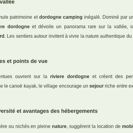
vallée
mule patrimoine et
dordogne camping
inégalé. Dominé par u
iere dordogne
et dévoile un panorama rare sur la vallée, i
rd
. Les sentiers autour invitent à vivre la nature authentique d
les et points de vue
entues ouvrent sur la
riviere dordogne
et créent des per
me le canoë kayak, le village encourage un
sejour
riche entre e
iversité et avantages des hébergements
ière ou nichés en pleine
nature
, suggèrent la location de
mobi