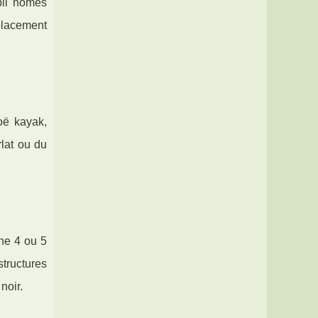
il homes
placement
noë kayak,
rlat ou du
gne 4 ou 5
tructures
noir.