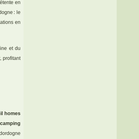
étente en
dogne : le
mations en
ine et du
profitant
il homes
 camping
n dordogne