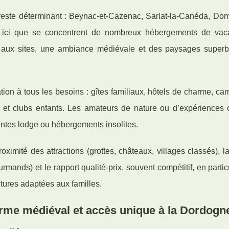
r reste déterminant : Beynac-et-Cazenac, Sarlat-la-Canéda, Do
t ici que se concentrent de nombreux hébergements de va
é aux sites, une ambiance médiévale et des paysages superb
tation à tous les besoins : gîtes familiaux, hôtels de charme, c
 et clubs enfants. Les amateurs de nature ou d’expériences o
entes lodge ou hébergements insolites.
proximité des attractions (grottes, châteaux, villages classés), l
mands) et le rapport qualité-prix, souvent compétitif, en partic
ctures adaptées aux familles.
rme médiéval et accès unique à la Dordogn