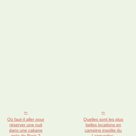
Où faut-il aller pour
Quelles sont les plus
réserver une nuit
belles locations en
dans une cabane
camping insolite du
près de Paris ?
Languedoc-