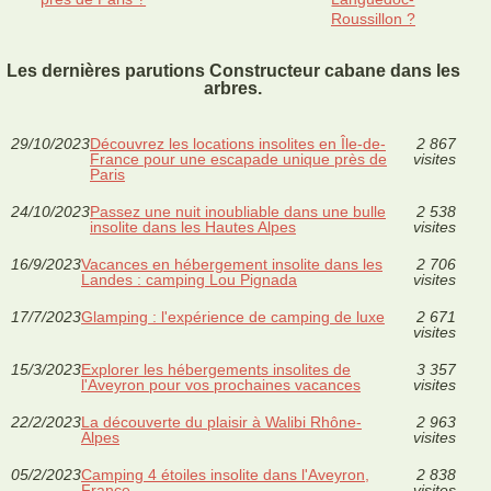
Roussillon ?
Les dernières parutions Constructeur cabane dans les
arbres.
29/10/2023
Découvrez les locations insolites en Île-de-
2 867
France pour une escapade unique près de
visites
Paris
24/10/2023
Passez une nuit inoubliable dans une bulle
2 538
insolite dans les Hautes Alpes
visites
16/9/2023
Vacances en hébergement insolite dans les
2 706
Landes : camping Lou Pignada
visites
17/7/2023
Glamping : l'expérience de camping de luxe
2 671
visites
15/3/2023
Explorer les hébergements insolites de
3 357
l'Aveyron pour vos prochaines vacances
visites
22/2/2023
La découverte du plaisir à Walibi Rhône-
2 963
Alpes
visites
05/2/2023
Camping 4 étoiles insolite dans l'Aveyron,
2 838
France
visites