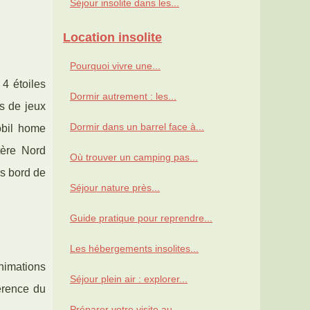
Séjour insolite dans les...
Location insolite
Pourquoi vivre une...
 4 étoiles
Dormir autrement : les...
s de jeux
Dormir dans un barrel face à...
obil home
tère Nord
Où trouver un camping pas...
is bord de
Séjour nature près...
Guide pratique pour reprendre...
Les hébergements insolites...
animations
Séjour plein air : explorer...
érence du
Préparer votre visite au...