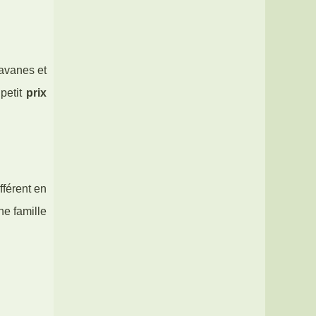
ravanes et
petit
prix
fférent en
ne famille