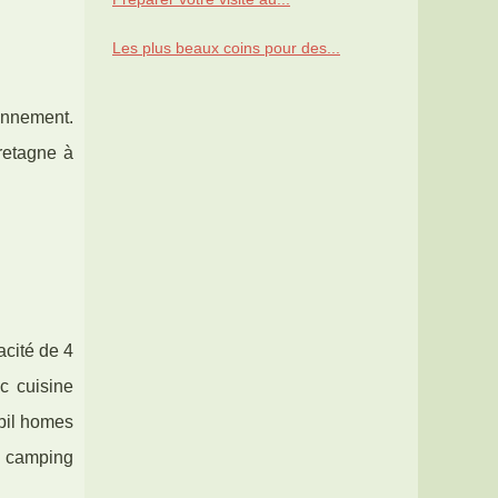
Les plus beaux coins pour des...
onnement.
retagne à
cité de 4
c cuisine
obil homes
u camping