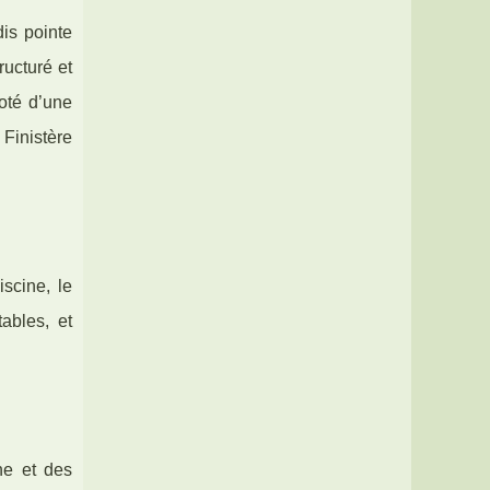
is pointe
ructuré et
oté d’une
 Finistère
scine, le
ables, et
ne et des