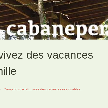
 vivez des vacances
ille
Camping roscoff : vivez des vacances inoubliables...