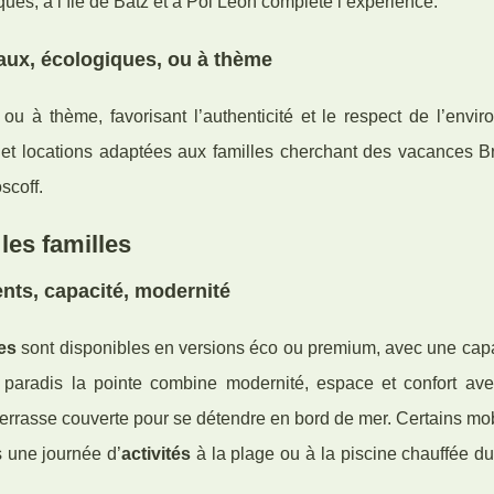
ques, à l’île de Batz et à Pol Leon complète l’expérience.
aux, écologiques, ou à thème
 à thème, favorisant l’authenticité et le respect de l’envir
 et locations adaptées aux familles cherchant des vacances B
scoff.
les familles
ts, capacité, modernité
es
sont disponibles en versions éco ou premium, avec une capa
radis la pointe combine modernité, espace et confort ave
terrasse couverte pour se détendre en bord de mer. Certains m
s une journée d’
activités
à la plage ou à la piscine chauffée d