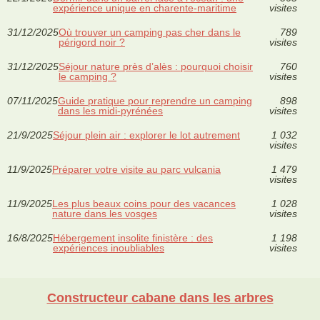
expérience unique en charente-maritime
visites
31/12/2025
Où trouver un camping pas cher dans le
789
périgord noir ?
visites
31/12/2025
Séjour nature près d’alès : pourquoi choisir
760
le camping ?
visites
07/11/2025
Guide pratique pour reprendre un camping
898
dans les midi-pyrénées
visites
21/9/2025
Séjour plein air : explorer le lot autrement
1 032
visites
11/9/2025
Préparer votre visite au parc vulcania
1 479
visites
11/9/2025
Les plus beaux coins pour des vacances
1 028
nature dans les vosges
visites
16/8/2025
Hébergement insolite finistère : des
1 198
expériences inoubliables
visites
Constructeur cabane dans les arbres