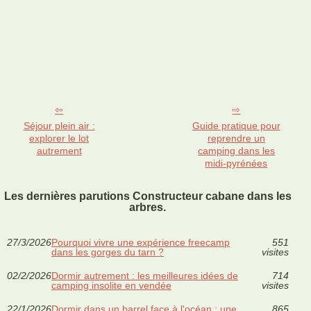
Séjour plein air :
Guide pratique pour
explorer le lot
reprendre un
autrement
camping dans les
midi-pyrénées
Les dernières parutions Constructeur cabane dans les
arbres.
27/3/2026
Pourquoi vivre une expérience freecamp
551
dans les gorges du tarn ?
visites
02/2/2026
Dormir autrement : les meilleures idées de
714
camping insolite en vendée
visites
22/1/2026
Dormir dans un barrel face à l'océan : une
865