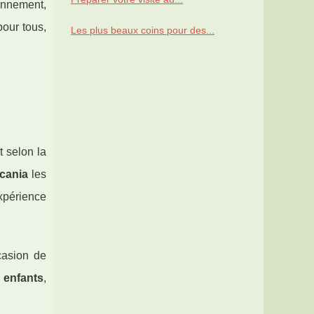
ionnement,
pour tous,
Les plus beaux coins pour des...
t selon la
lcania
les
xpérience
casion de
 enfants
,