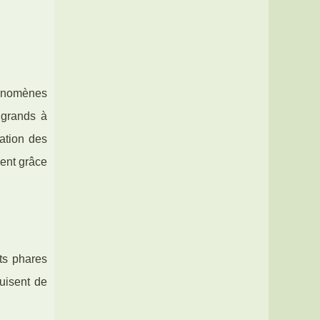
hénomènes
t grands à
mation des
ent grâce
ts phares
uisent de