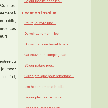
Séjour insolite dans les...
Ours-les-
Location insolite
ralement à
rt public,
Pourquoi vivre une...
aires. Les
Dormir autrement : les...
teurs.
Dormir dans un barrel face à...
Où trouver un camping pas...
’entrée du
Séjour nature près...
journée :
Guide pratique pour reprendre...
 confort,
Les hébergements insolites...
Séjour plein air : explorer...
Préparer votre visite au...