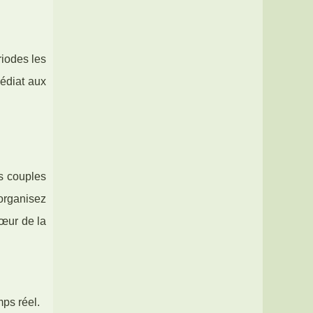
riodes les
médiat aux
es couples
organisez
œur de la
mps réel.