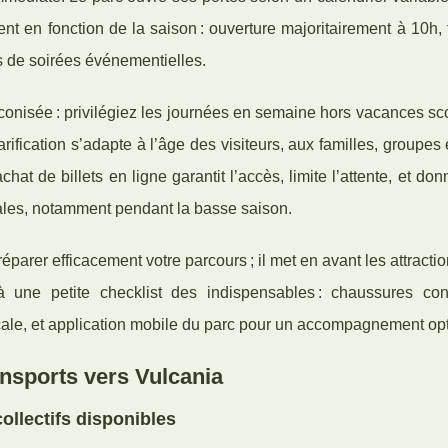
t en fonction de la saison : ouverture majoritairement à 10h,
rs de soirées événementielles.
éconisée : privilégiez les journées en semaine hors vacances sc
rification s’adapte à l’âge des visiteurs, aux familles, groupes 
hat de billets en ligne garantit l’accès, limite l’attente, et don
iales, notamment pendant la basse saison.
parer efficacement votre parcours ; il met en avant les attractio
à une petite checklist des indispensables : chaussures conf
ocale, et application mobile du parc pour un accompagnement opt
ansports vers Vulcania
collectifs disponibles