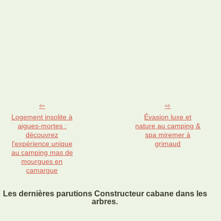
Logement insolite à
Évasion luxe et
aigues-mortes :
nature au camping &
découvrez
spa miremer à
l'expérience unique
grimaud
au camping mas de
mourgues en
camargue
Les dernières parutions Constructeur cabane dans les
arbres.