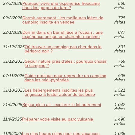
27/3/2026
Pourquoi vivre une expérience freecamp
560
dans les gorges du tarn ?
visites
02/2/2026
Dormir autrement : les meilleures idées de
725
camping insolite en vendée
visites
22/1/2026
Dormir dans un barrel face à l'océan : une
877
expérience unique en charente-maritime
visites
31/12/2025
Où trouver un camping pas cher dans le
801
périgord noir ?
visites
31/12/2025
Séjour nature près d’alès : pourquoi choisir
769
le camping ?
visites
07/11/2025
Guide pratique pour reprendre un camping
905
dans les midi-pyrénées
visites
31/10/2025
Les hébergements insolites les plus
1 521
originaux à tester autour de toulouse
visites
21/9/2025
Séjour plein air : explorer le lot autrement
1 042
visites
11/9/2025
Préparer votre visite au parc vulcania
1 490
visites
11/9/2025
Les plus beaux coins pour des vacances
1 035