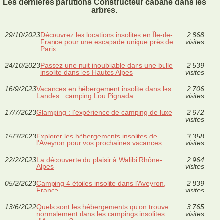
Les dernières parutions Constructeur cabane dans les
arbres.
29/10/2023
Découvrez les locations insolites en Île-de-
2 868
France pour une escapade unique près de
visites
Paris
24/10/2023
Passez une nuit inoubliable dans une bulle
2 539
insolite dans les Hautes Alpes
visites
16/9/2023
Vacances en hébergement insolite dans les
2 706
Landes : camping Lou Pignada
visites
17/7/2023
Glamping : l'expérience de camping de luxe
2 672
visites
15/3/2023
Explorer les hébergements insolites de
3 358
l'Aveyron pour vos prochaines vacances
visites
22/2/2023
La découverte du plaisir à Walibi Rhône-
2 964
Alpes
visites
05/2/2023
Camping 4 étoiles insolite dans l'Aveyron,
2 839
France
visites
13/6/2022
Quels sont les hébergements qu'on trouve
3 765
normalement dans les campings insolites
visites