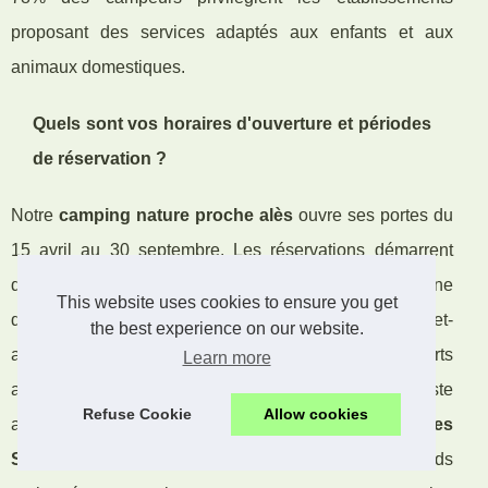
proposant des services adaptés aux enfants et aux
animaux domestiques.
Quels sont vos horaires d'ouverture et périodes
de réservation ?
Notre
camping nature proche alès
ouvre ses portes du
15 avril au 30 septembre. Les réservations démarrent
dès janvier pour la saison estivale. L'accueil fonctionne
This website uses cookies to ensure you get
de 8h à 20h en haute saison et de 9h à 18h hors juillet-
the best experience on our website.
août. Les arrivées se font entre 15h et 19h, les départs
Learn more
avant 11h. Une permanence téléphonique reste
Refuse Cookie
Allow cookies
accessible pour les urgences. Le
camping Cévennes
Saint-Jean-du-Gard
propose également des week-ends