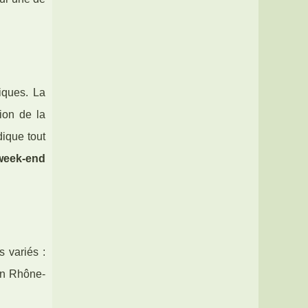
iques. La
ion de la
dique tout
week-end
s variés :
n Rhône-