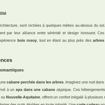
lité
architecture, sont nichées à quelques mètres au-dessus du sol.
sent par leur alliance entre sérénité et design innovant. Ce
'expérience
bois rosoy
, tout en étant au plus près des
arbres
ences
 romantiques
'une
cabane perchée dans les arbres
. Imaginez une nuit dans 
rivé à un
spa dans une cabane
atypique. Ces hébergements
ou
Nouvelle-Aquitaine
, offrent un confort inégalé à plusieurs
dmirer des nuits étoilées en toute intimité. Une
carte cadeau
po