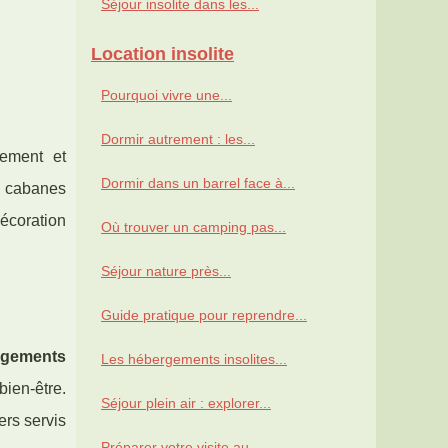
Séjour insolite dans les...
Location insolite
Pourquoi vivre une...
Dormir autrement : les...
lement et
Dormir dans un barrel face à...
u cabanes
écoration
Où trouver un camping pas...
Séjour nature près...
Guide pratique pour reprendre...
rgements
Les hébergements insolites...
bien-être.
Séjour plein air : explorer...
ers servis
Préparer votre visite au...