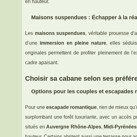
en hauteur.
Maisons suspendues : Échapper à la réa
Les
maisons suspendues
, véritable prouesse d'
d’une
immersion en pleine nature
, elles sédui
originales permettent de profiter pleinement de l
cadre apaisant.
Choisir sa cabane selon ses préfér
Options pour les couples et escapades
Pour une
escapade romantique
, rien de mieux qu
surplombant une forêt luxuriante, avec un accès p
situés en
Auvergne Rhône-Alpes
,
Midi-Pyrénées
hauteur. Certains abritent aussi une terrasse pour a