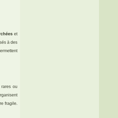
rchées
et
isés à des
permettent
 rares ou
organisent
 fragile.