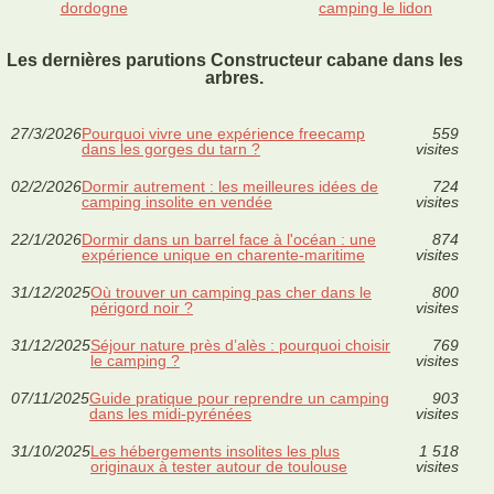
dordogne
camping le lidon
Les dernières parutions Constructeur cabane dans les
arbres.
27/3/2026
Pourquoi vivre une expérience freecamp
559
dans les gorges du tarn ?
visites
02/2/2026
Dormir autrement : les meilleures idées de
724
camping insolite en vendée
visites
22/1/2026
Dormir dans un barrel face à l'océan : une
874
expérience unique en charente-maritime
visites
31/12/2025
Où trouver un camping pas cher dans le
800
périgord noir ?
visites
31/12/2025
Séjour nature près d’alès : pourquoi choisir
769
le camping ?
visites
07/11/2025
Guide pratique pour reprendre un camping
903
dans les midi-pyrénées
visites
31/10/2025
Les hébergements insolites les plus
1 518
originaux à tester autour de toulouse
visites